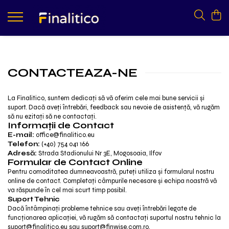
Produse
Resurse
Cursuri
Blog
Ebooks
CONTACTEAZA-NE
Pachete Finalitico
Webinar Top 3 rapoarte financiare
Webinar Controlling Profit
La Finalitico, suntem dedicați să vă oferim cele mai bune servicii și
suport. Dacă aveți întrebări, feedback sau nevoie de asistență, vă rugăm
să nu ezitați să ne contactați.
Informații de Contact
E-mail:
office@finalitico.eu
Telefon:
(+40) 754 041 166
Adresă:
Strada Stadionului Nr 3E, Mogosoaia, Ilfov
Formular de Contact Online
Pentru comoditatea dumneavoastră, puteți utiliza și formularul nostru
online de contact. Completați câmpurile necesare și echipa noastră vă
va răspunde în cel mai scurt timp posibil.
Suport Tehnic
Dacă întâmpinați probleme tehnice sau aveți întrebări legate de
funcționarea aplicației, vă rugăm să contactați suportul nostru tehnic la
suport@finalitico.eu
sau
suport@finwise.com.ro
.