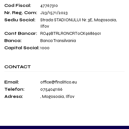
Cod Fiscal:
47767310
Nr. Reg. Com:
J23/1571/2023
Sediu Social:
Strada STADIONULUI Nr. 3E, Mogosoaia,
Ilfov
Cont Bancar:
RO49BTRLRONCRT0CK9686901
Banca:
Banca Transilvania
Capital Social:
1000
CONTACT
Email:
office@finalitico.eu
Telefon:
0754041166
Adresa:
, Mogosoaia, Ilfov